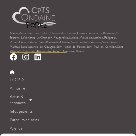
Aboën, Aurec-sur-Loire, Çaloire, Chenereilles, Firminy, Fraisses, Jonzieux, La Ricamarie, La
Tourette, La Versanne, Le Chambon-Feugerolles, Luriecq, Malvalette, Marlhes, Périgneux,
Rozier-Côtes-d’Aurec, Saint-Bonnet-le-Château, Saint-Ferréol-d’Auroure, Saint-Genest-
Malifaux, Saint-Maurice-en-Gourgois, Saint-Nizier-de-Fornas, Saint-Paul-en-Cornillon, Saint-
Régis-du-Coin, Saint-Romain-les-Atheux, Tarentaise, Unieux
La CPTS
Annuaire
Actus &
annonces
Infos patients
Parcours de soins
Agenda